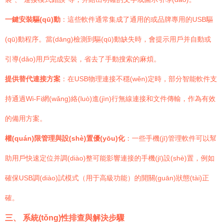
一鍵安裝驅(qū)動
：這些軟件通常集成了通用的或品牌專用的USB驅
(qū)動程序。當(dāng)檢測到驅(qū)動缺失時，會提示用戶并自動或
引導(dǎo)用戶完成安裝，省去了手動搜索的麻煩。
提供替代連接方案
：在USB物理連接不穩(wěn)定時，部分智能軟件支
持通過Wi-Fi網(wǎng)絡(luò)進(jìn)行無線連接和文件傳輸，作為有效
的備用方案。
權(quán)限管理與設(shè)置優(yōu)化
：一些手機(jī)管理軟件可以幫
助用戶快速定位并調(diào)整可能影響連接的手機(jī)設(shè)置，例如
確保USB調(diào)試模式（用于高級功能）的開關(guān)狀態(tài)正
確。
三、 系統(tǒng)性排查與解決步驟