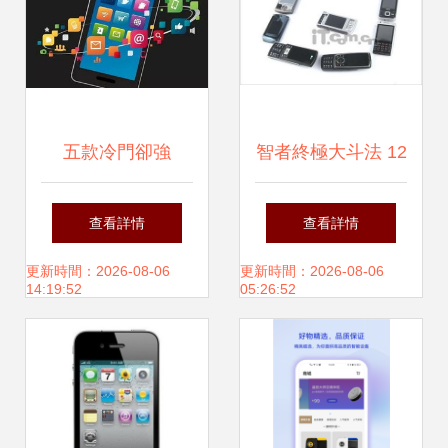
智能軟件的融合思
土化生產(chǎn)
考
五款冷門卻強
智者終極大斗法 12
(qiáng)大的通信技
款智能手機(jī)智能
查看詳情
查看詳情
術(shù)軟件 重塑
軟件橫向評測
更新時間：2026-08-06
更新時間：2026-08-06
14:19:52
05:26:52
你的手機(jī)體驗
(yàn)