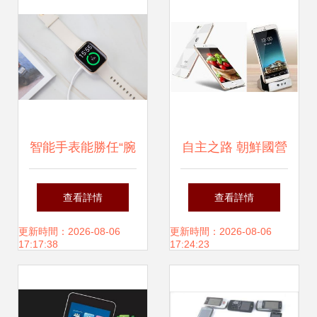
智能手表能勝任“腕
自主之路 朝鮮國營
上小手機(jī)”嗎？
公司如何實(shí)現
查看詳情
查看詳情
——OPPO Watch
(xiàn)智能手機(jī)
更新時間：2026-08-06
更新時間：2026-08-06
17:17:38
17:24:23
體驗(yàn)與手機(jī)
與通信技術(shù)本