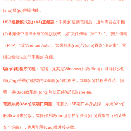
(shù)據(jù)傳輸功能。
USB連接模式設(shè)置錯誤
：手機(jī)連接電腦后，通常需要在手機
(jī)通知欄中選擇正確的連接模式，如“文件傳輸（MTP）”、“照片傳輸
（PTP）”或“Android Auto”。如果默認(rèn)設(shè)置為“僅充電”，電
腦自然無法訪問手機(jī)存儲。
驅(qū)動程序問題
：電腦（尤其是Windows系統(tǒng)）可能缺少對
應(yīng)手機(jī)型號的USB驅(qū)動程序，或驅(qū)動程序過時、損
壞，導(dǎo)致系統(tǒng)無法正確識別設(shè)備。
電腦系統(tǒng)或端口問題
：電腦的USB端口本身故障、系統(tǒng)
服務(wù)未開啟，或操作系統(tǒng)存在某些設(shè)置限制（如某些
安全策略），也可能導(dǎo)致連接失敗。