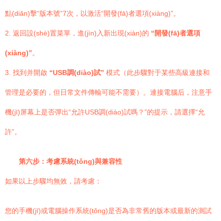
點(diǎn)擊“版本號”7次，以激活“開發(fā)者選項(xiàng)”。
2. 返回設(shè)置菜單，進(jìn)入新出現(xiàn)的
“開發(fā)者選項
(xiàng)”
。
3. 找到并開啟
“USB調(diào)試”
模式（此步驟對于某些高級連接和
管理是必要的，但日常文件傳輸可能不需要）。連接電腦后，注意手
機(jī)屏幕上是否彈出“允許USB調(diào)試嗎？”的提示，請選擇“允
許”。
第六步：考慮系統(tǒng)與兼容性
如果以上步驟均無效，請考慮：
您的手機(jī)或電腦操作系統(tǒng)是否為非常舊的版本或最新的測試