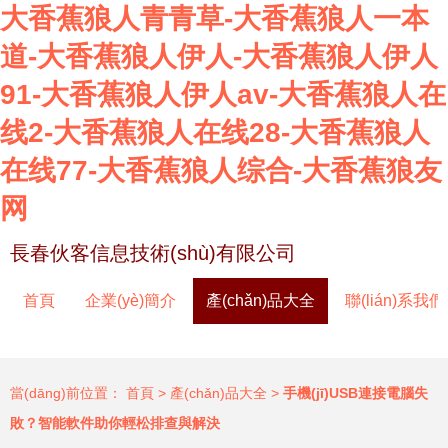
大香蕉狼人青青草-大香蕉狼人一本
道-大香蕉狼人伊人-大香蕉狼人伊人
91-大香蕉狼人伊人av-大香蕉狼人在
线2-大香蕉狼人在线28-大香蕉狼人
在线77-大香蕉狼人综合-大香蕉狼友
网
長春伙客信息技術(shù)有限公司
首頁
企業(yè)簡介
產(chǎn)品大全
聯(lián)系我們
當(dāng)前位置：
首頁
>
產(chǎn)品大全
>
手機(jī)USB連接電腦失
敗？智能軟件助你輕松排查與解決