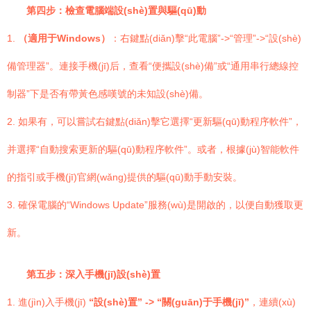
第四步：檢查電腦端設(shè)置與驅(qū)動
1.
（適用于Windows）
：右鍵點(diǎn)擊“此電腦”->“管理”->“設(shè)
備管理器”。連接手機(jī)后，查看“便攜設(shè)備”或“通用串行總線控
制器”下是否有帶黃色感嘆號的未知設(shè)備。
2. 如果有，可以嘗試右鍵點(diǎn)擊它選擇“更新驅(qū)動程序軟件”，
并選擇“自動搜索更新的驅(qū)動程序軟件”。或者，根據(jù)智能軟件
的指引或手機(jī)官網(wǎng)提供的驅(qū)動手動安裝。
3. 確保電腦的“Windows Update”服務(wù)是開啟的，以便自動獲取更
新。
第五步：深入手機(jī)設(shè)置
1. 進(jìn)入手機(jī)
“設(shè)置” -> “關(guān)于手機(jī)”
，連續(xù)