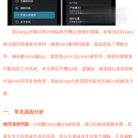
當(dāng)您嘗試用USB線將手機(jī)連接到電腦，卻發(fā)現(xiàn)
無法識別或連接失敗時，確實(shí)會感到困擾。無論是為了傳輸文
件、備份數(shù)據(jù)，還是進(jìn)行設(shè)備管理，連接失敗都會
打斷您的工作流程。本文將從手機(jī)端、電腦端、連接線以及智能軟
件協(xié)同等多個角度，系統(tǒng)分析原因并提供詳細(xì)的解決方
案。
一、 常見原因分析
物理連接問題
：USB數(shù)據(jù)線損壞、接口松動或積聚灰塵，是
最常見且容易被忽視的原因。部分充電線僅支持電力傳輸，不具備數