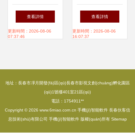
架新時代的營銷利
換工廠 通信技術
查看詳情
查看詳情
器
(shù)革新與應
更新時間：2026-08-06
更新時間：2026-08-06
07:37:46
16:07:37
(yīng)用實(shí)踐
地址：長春市凈月開發(fā)區(qū)長春市影視文創(chuàng)孵化園區
(qū)1號樓401室21區(qū)
電話：1754911**
Copyright © 2026
www.6miao.com.cn
手機(jī)智能軟件
長春伙客信
息技術(shù)有限公司
手機(jī)智能軟件
版權(quán)所有
Sitemap