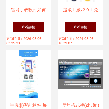
智能手表軟件如何
超級工廠v2.0.1 免
選？三款卓越應
費(fèi)下載與使用
查看詳情
查看詳情
(yīng)用，助您高
指南，解鎖手機(jī)
更新時間：2026-08-06
更新時間：2026-08-06
02:35:30
10:29:07
效互聯(lián)
智能新體驗(yàn)
手機(jī)智能軟件 展
新星格式轉(zhuǎn)