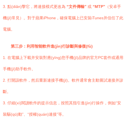
3. 點(diǎn)擊它，將連接模式更改為
“文件傳輸”
或
“MTP”
（安卓手
機(jī)常見）。對于蘋果iPhone，確保電腦上已安裝iTunes并信任了此
電腦。
第三步：利用智能軟件進(jìn)行診斷與修復(fù)
1. 在電腦上下載并安裝對應(yīng)您手機(jī)品牌的官方PC套件或通用
手機(jī)助手軟件。
2. 打開該軟件，然后重新連接手機(jī)。軟件通常會主動嘗試連接并診
斷。
3. 仔細(xì)閱讀軟件的提示信息，按照其指引進(jìn)行操作，例如“安
裝驅(qū)動”、“授權(quán)連接”等。