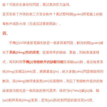
版？可能存在兼容性問題，嘗試查詢官方論壇。
是否安裝了沖突的第三方安全軟件？嘗試暫時關(guān)閉電腦上的殺
毒軟件或防火墻（完成后請重新開啟）。
四、
手機(jī)USB連接電腦失敗是一個多因素問題，解決的關(guān)鍵
在于
系統(tǒng)性的排查
。從最簡單的換線、重啟，到檢查連接模
式，再到利用
手機(jī)智能軟件的診斷功能
安裝驅(qū)動，最后檢查系
統(tǒng)深層設(shè)置，層層遞進(jìn)，絕大多數(shù)問題都能得到
解決。當(dāng)物理連接實(shí)在困難時，別忘了智能軟件提供的無
線連接功能也是一個高效的替代選擇。保持?jǐn)?shù)據(jù)線、驅
(qū)動和系統(tǒng)更新，是預(yù)防此類問題的最佳習(xí)慣。