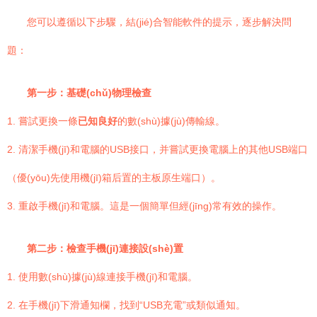
您可以遵循以下步驟，結(jié)合智能軟件的提示，逐步解決問
題：
第一步：基礎(chǔ)物理檢查
1. 嘗試更換一條
已知良好
的數(shù)據(jù)傳輸線。
2. 清潔手機(jī)和電腦的USB接口，并嘗試更換電腦上的其他USB端口
（優(yōu)先使用機(jī)箱后置的主板原生端口）。
3. 重啟手機(jī)和電腦。這是一個簡單但經(jīng)常有效的操作。
第二步：檢查手機(jī)連接設(shè)置
1. 使用數(shù)據(jù)線連接手機(jī)和電腦。
2. 在手機(jī)下滑通知欄，找到“USB充電”或類似通知。