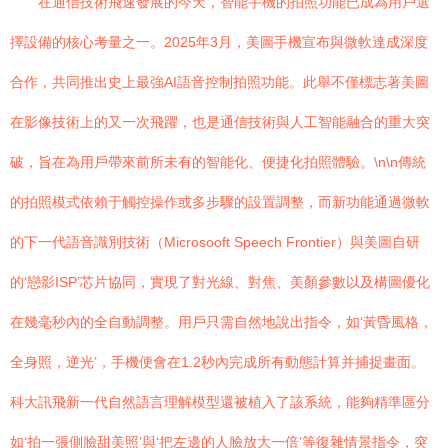
在通信技術飛速發展的今天，智能手機的拍照功能已成為用戶選
擇設備的核心考量之一。2025年3月，美圖手機宣布與微軟達成深度
合作，共同推出史上最強AI語音控制拍照功能。此舉不僅標志著美圖
在影像技術上的又一次飛躍，也是通信技術與人工智能融合的重大突
破，旨在為用戶帶來前所未有的智能化、便捷化拍照體驗。\n\n傳統
的拍照模式依賴于觸控操作或多步驟的設置調整，而新功能通過微軟
的下一代語音識別技術（Microsooft Speech Frontier）與美圖自研
的‘戀影ISP’芯片協同，實現了對光線、對焦、美顏參數以及構圖優化
在幾毫秒內的全自動調整。用戶只需自然地說出指令，如‘黃昏風格，
全身照，逆光’，手機便會在1.2秒內完成所有動態計算并捕捉畫面。
科大訊飛新一代自然語言理解模型還被植入了該系統，能夠精準區分
如‘拍一張側臉甜美照’與‘把左邊的人臉放大一倍’等復雜情景指令，突