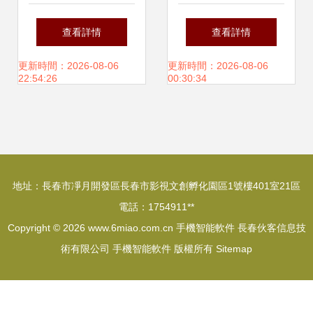
解讀應用程序軟件
與軟件維修速查手
查看詳情
查看詳情
圖標的設計秘密
冊
更新時間：2026-08-06
更新時間：2026-08-06
22:54:26
00:30:34
地址：長春市凈月開發區長春市影視文創孵化園區1號樓401室21區
電話：1754911**
Copyright © 2026
www.6miao.com.cn
手機智能軟件
長春伙客信息技
術有限公司
手機智能軟件
版權所有
Sitemap